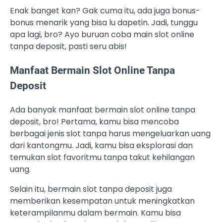
Enak banget kan? Gak cuma itu, ada juga bonus-
bonus menarik yang bisa lu dapetin. Jadi, tunggu
apa lagi, bro? Ayo buruan coba main slot online
tanpa deposit, pasti seru abis!
Manfaat Bermain Slot Online Tanpa
Deposit
Ada banyak manfaat bermain slot online tanpa
deposit, bro! Pertama, kamu bisa mencoba
berbagai jenis slot tanpa harus mengeluarkan uang
dari kantongmu. Jadi, kamu bisa eksplorasi dan
temukan slot favoritmu tanpa takut kehilangan
uang.
Selain itu, bermain slot tanpa deposit juga
memberikan kesempatan untuk meningkatkan
keterampilanmu dalam bermain. Kamu bisa