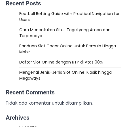
Recent Posts
Football Betting Guide with Practical Navigation for
Users
Cara Menentukan Situs Togel yang Aman dan
Terpercaya
Panduan Slot Gacor Online untuk Pemula Hingga
Mahir
Daftar Slot Online dengan RTP di Atas 98%
Mengenal Jenis-Jenis Slot Online: Klasik hingga
Megaways
Recent Comments
Tidak ada komentar untuk ditampilkan.
Archives