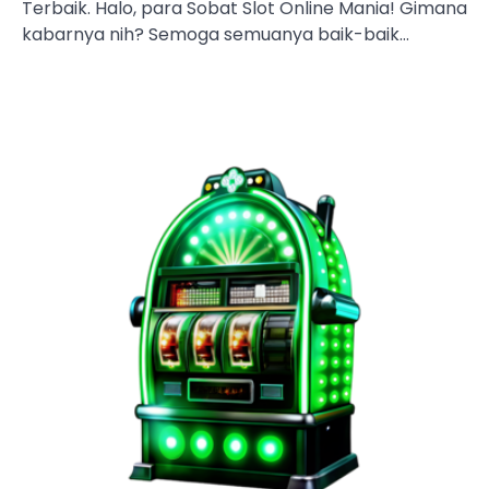
Terbaik. Halo, para Sobat Slot Online Mania! Gimana
kabarnya nih? Semoga semuanya baik-baik…