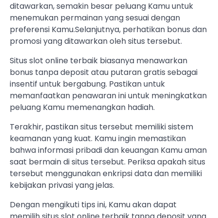
ditawarkan, semakin besar peluang Kamu untuk
menemukan permainan yang sesuai dengan
preferensi Kamu.Selanjutnya, perhatikan bonus dan
promosi yang ditawarkan oleh situs tersebut.
Situs slot online terbaik biasanya menawarkan
bonus tanpa deposit atau putaran gratis sebagai
insentif untuk bergabung. Pastikan untuk
memanfaatkan penawaran ini untuk meningkatkan
peluang Kamu memenangkan hadiah.
Terakhir, pastikan situs tersebut memiliki sistem
keamanan yang kuat. Kamu ingin memastikan
bahwa informasi pribadi dan keuangan Kamu aman
saat bermain di situs tersebut. Periksa apakah situs
tersebut menggunakan enkripsi data dan memiliki
kebijakan privasi yang jelas.
Dengan mengikuti tips ini, Kamu akan dapat
memilih situs slot online terbaik tanpa deposit yang