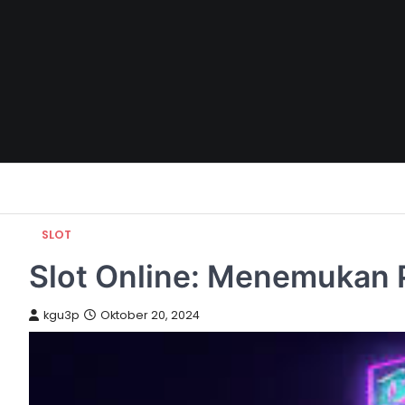
Skip
to
content
SLOT
Slot Online: Menemukan 
kgu3p
Oktober 20, 2024