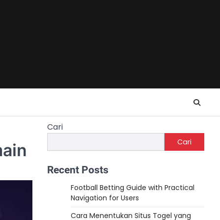
Cari
Cari
main
Recent Posts
Football Betting Guide with Practical
Navigation for Users
Cara Menentukan Situs Togel yang