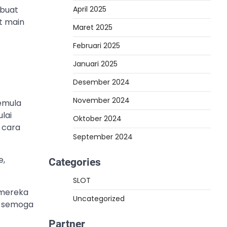
 buat
April 2025
at main
Maret 2025
Februari 2025
Januari 2025
Desember 2024
November 2024
emula
lai
Oktober 2024
 cara
September 2024
e,
Categories
SLOT
 mereka
Uncategorized
an semoga
Partner