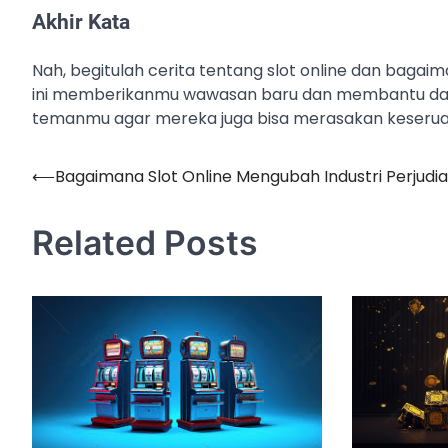
Akhir Kata
Nah, begitulah cerita tentang slot online dan baga
ini memberikanmu wawasan baru dan membantu dal
temanmu agar mereka juga bisa merasakan keseruan
⟵
Bagaimana Slot Online Mengubah Industri Perjudi
Navigasi
pos
Related Posts