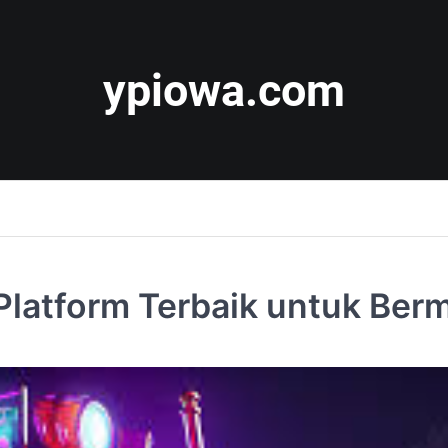
ypiowa.com
Platform Terbaik untuk Ber