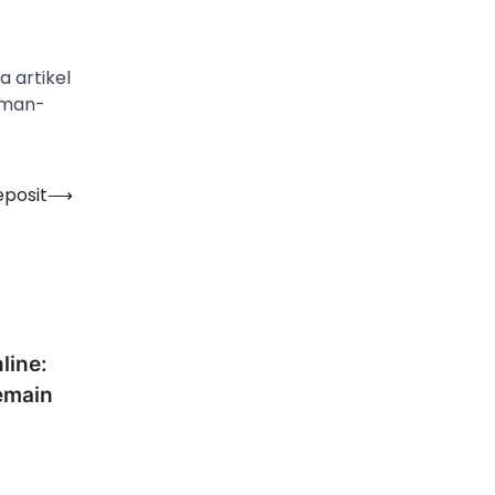
 artikel
eman-
eposit
⟶
line:
emain