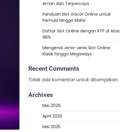
Aman dan Terpercaya
Panduan Slot Gacor Online untuk
Pemula Hingga Mahir
Daftar Slot Online dengan RTP di Atas
98%
Mengenal Jenis-Jenis Slot Online:
Klasik hingga Megaways
Recent Comments
Tidak ada komentar untuk ditampilkan.
Archives
Mei 2026
April 2026
Mei 2025