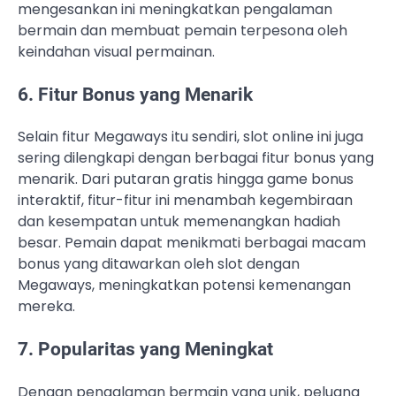
mengesankan ini meningkatkan pengalaman
bermain dan membuat pemain terpesona oleh
keindahan visual permainan.
6. Fitur Bonus yang Menarik
Selain fitur Megaways itu sendiri, slot online ini juga
sering dilengkapi dengan berbagai fitur bonus yang
menarik. Dari putaran gratis hingga game bonus
interaktif, fitur-fitur ini menambah kegembiraan
dan kesempatan untuk memenangkan hadiah
besar. Pemain dapat menikmati berbagai macam
bonus yang ditawarkan oleh slot dengan
Megaways, meningkatkan potensi kemenangan
mereka.
7. Popularitas yang Meningkat
Dengan pengalaman bermain yang unik, peluang