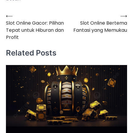
⟵
⟶
Navigasi
Slot Online Gacor: Pilihan
Slot Online Bertema
pos
Tepat untuk Hiburan dan
Fantasi yang Memukau
Profit
Related Posts