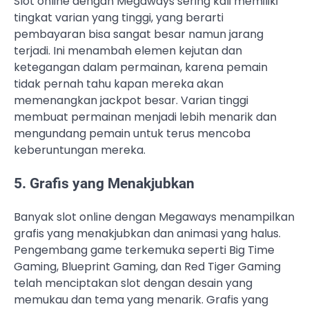
Slot online dengan Megaways sering kali memiliki
tingkat varian yang tinggi, yang berarti
pembayaran bisa sangat besar namun jarang
terjadi. Ini menambah elemen kejutan dan
ketegangan dalam permainan, karena pemain
tidak pernah tahu kapan mereka akan
memenangkan jackpot besar. Varian tinggi
membuat permainan menjadi lebih menarik dan
mengundang pemain untuk terus mencoba
keberuntungan mereka.
5. Grafis yang Menakjubkan
Banyak slot online dengan Megaways menampilkan
grafis yang menakjubkan dan animasi yang halus.
Pengembang game terkemuka seperti Big Time
Gaming, Blueprint Gaming, dan Red Tiger Gaming
telah menciptakan slot dengan desain yang
memukau dan tema yang menarik. Grafis yang