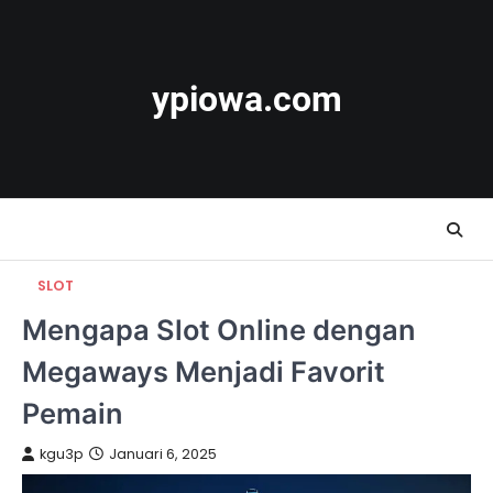
Skip
to
content
ypiowa.com
SLOT
Mengapa Slot Online dengan
Megaways Menjadi Favorit
Pemain
kgu3p
Januari 6, 2025