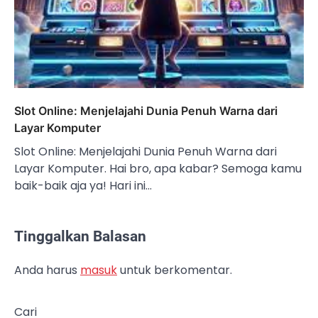
Slot Online: Menjelajahi Dunia Penuh Warna dari
Layar Komputer
Slot Online: Menjelajahi Dunia Penuh Warna dari
Layar Komputer. Hai bro, apa kabar? Semoga kamu
baik-baik aja ya! Hari ini…
Tinggalkan Balasan
Anda harus
masuk
untuk berkomentar.
Cari