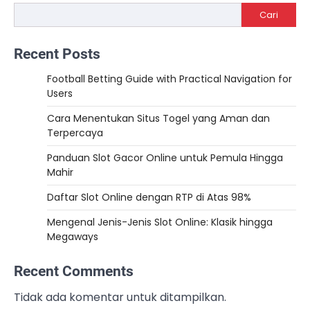
Cari
Recent Posts
Football Betting Guide with Practical Navigation for
Users
Cara Menentukan Situs Togel yang Aman dan
Terpercaya
Panduan Slot Gacor Online untuk Pemula Hingga
Mahir
Daftar Slot Online dengan RTP di Atas 98%
Mengenal Jenis-Jenis Slot Online: Klasik hingga
Megaways
Recent Comments
Tidak ada komentar untuk ditampilkan.