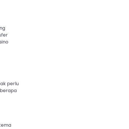
ang
sfer
sino
dak perlu
beberapa
 tema