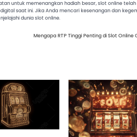
atan untuk memenangkan hadiah besar, slot online telah
 digital saat ini. Jika Anda mencari kesenangan dan kege
lajahi dunia slot online.
Mengapa RTP Tinggi Penting di Slot Online