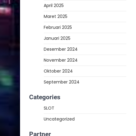
April 2025
Maret 2025
Februari 2025
Januari 2025
Desember 2024
November 2024
Oktober 2024
September 2024
Categories
SLOT
Uncategorized
Partner