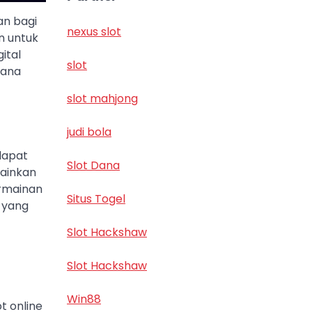
an bagi
nexus slot
n untuk
ital
slot
mana
slot mahjong
judi bola
 dapat
Slot Dana
mainkan
ermainan
Situs Togel
 yang
Slot Hackshaw
Slot Hackshaw
Win88
t online