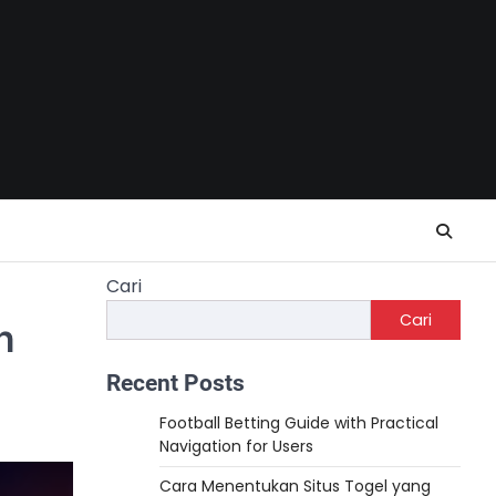
Cari
Cari
n
Recent Posts
Football Betting Guide with Practical
Navigation for Users
Cara Menentukan Situs Togel yang