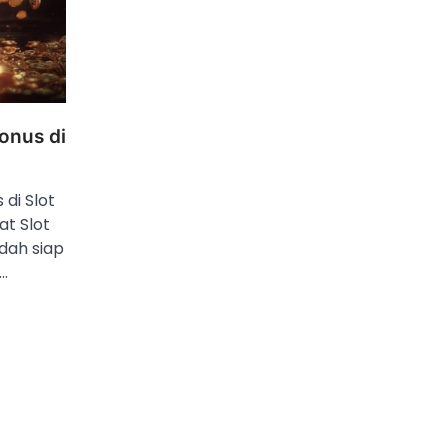
onus di
di Slot
at Slot
dah siap
…