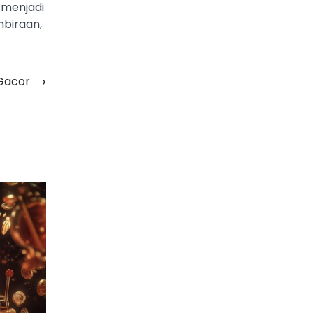
 menjadi
mbiraan,
 Gacor
⟶