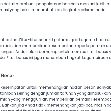
 dan detail membuat pengalaman bermain menjadi lebih m
nimasi yang halus menambahkan tingkat realisme pada
ot online. Fitur-fitur seperti putaran gratis, game bonus,
n bermain dan memberikan kesempatan kepada pemain un
ngan, Anda selalu berharap untuk memicu fitur bonus 
 Fitur bonus ini juga menambah tingkat kegembiraan 
 Besar
alah kesempatan untuk memenangkan hadiah besar. Banyak
rtambah seiring dengan jumlah taruhan yang dimasukkan
i jumlah yang menggiurkan, memberikan pemain kesempa
. Bahkan jika Anda tidak memenangkan jackpot, masih a