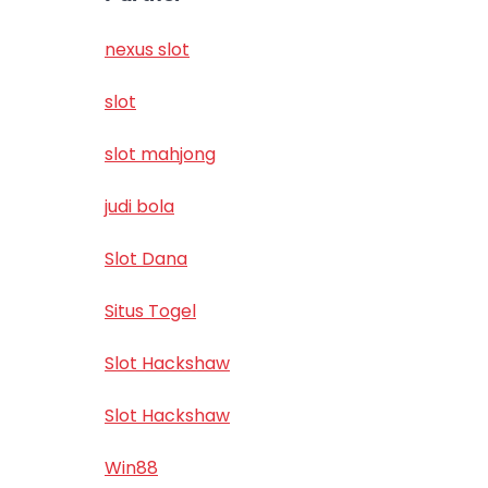
nexus slot
slot
slot mahjong
judi bola
Slot Dana
Situs Togel
Slot Hackshaw
Slot Hackshaw
Win88