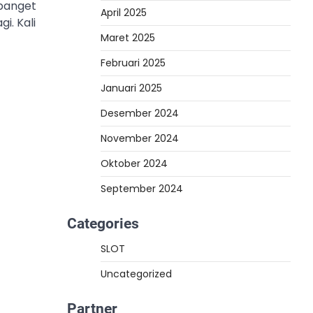
banget
April 2025
i. Kali
Maret 2025
Februari 2025
Januari 2025
Desember 2024
November 2024
Oktober 2024
September 2024
Categories
SLOT
Uncategorized
Partner