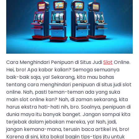
Cara Menghindari Penipuan di Situs Judi
Slot
Online.
Hei, bro! Apa kabar kalian? Semoga semuanya
baik-baik saja, ya! Sekarang, kita mau bahas
tentang cara menghindari penipuan di situs judi slot
online. Nah, pasti teman-teman ada yang suka
main slot online kan? Nah, di zaman sekarang, kita
harus ekstra hati-hati nih, bro. Soalnya, penipuan di
dunia maya itu banyak banget. Jangan sampai kita
terjebak dalam jebakan mereka, ya! Nah, jadi,
jangan kemana-mana, terusin baca artikel ini, bro!
Karena di sini, kita bakal bagiin tips-tips jitu untuk