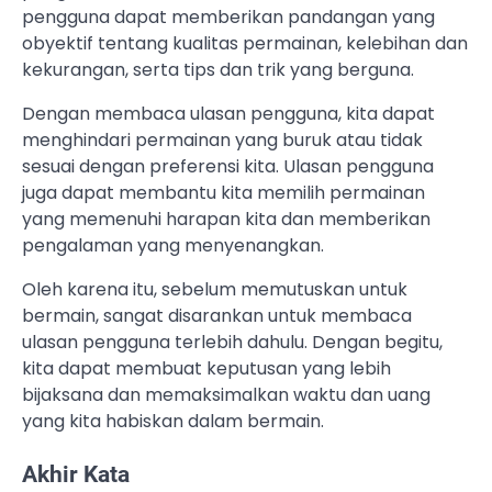
pengguna dapat memberikan pandangan yang
obyektif tentang kualitas permainan, kelebihan dan
kekurangan, serta tips dan trik yang berguna.
Dengan membaca ulasan pengguna, kita dapat
menghindari permainan yang buruk atau tidak
sesuai dengan preferensi kita. Ulasan pengguna
juga dapat membantu kita memilih permainan
yang memenuhi harapan kita dan memberikan
pengalaman yang menyenangkan.
Oleh karena itu, sebelum memutuskan untuk
bermain, sangat disarankan untuk membaca
ulasan pengguna terlebih dahulu. Dengan begitu,
kita dapat membuat keputusan yang lebih
bijaksana dan memaksimalkan waktu dan uang
yang kita habiskan dalam bermain.
Akhir Kata