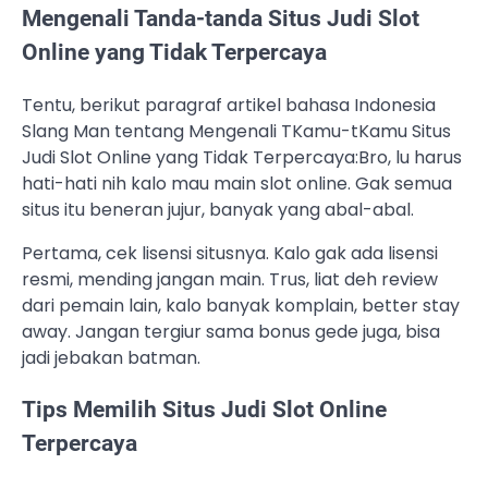
Mengenali Tanda-tanda Situs Judi Slot
Online yang Tidak Terpercaya
Tentu, berikut paragraf artikel bahasa Indonesia
Slang Man tentang Mengenali TKamu-tKamu Situs
Judi Slot Online yang Tidak Terpercaya:Bro, lu harus
hati-hati nih kalo mau main slot online. Gak semua
situs itu beneran jujur, banyak yang abal-abal.
Pertama, cek lisensi situsnya. Kalo gak ada lisensi
resmi, mending jangan main. Trus, liat deh review
dari pemain lain, kalo banyak komplain, better stay
away. Jangan tergiur sama bonus gede juga, bisa
jadi jebakan batman.
Tips Memilih Situs Judi Slot Online
Terpercaya