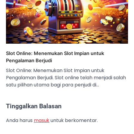
Slot Online: Menemukan Slot Impian untuk
Pengalaman Berjudi
Slot Online: Menemukan Slot Impian untuk
Pengalaman Berjudi. Slot online telah menjadi salah
satu pilihan utama bagi para penjudi di…
Tinggalkan Balasan
Anda harus
masuk
untuk berkomentar.