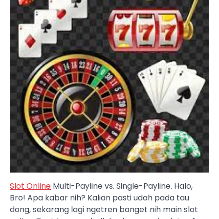
Slot Online
Multi-Payline vs. Single-Payline. Halo,
Bro! Apa kabar nih? Kalian pasti udah pada tau
dong, sekarang lagi ngetren banget nih main slot