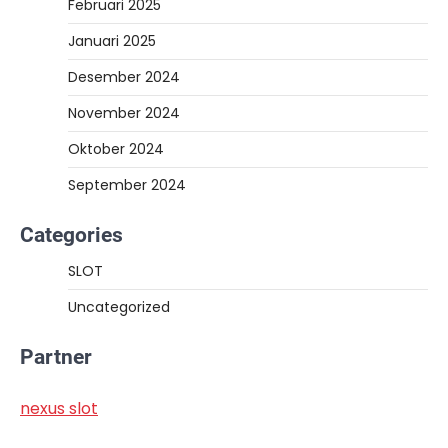
Februari 2025
Januari 2025
Desember 2024
November 2024
Oktober 2024
September 2024
Categories
SLOT
Uncategorized
Partner
nexus slot