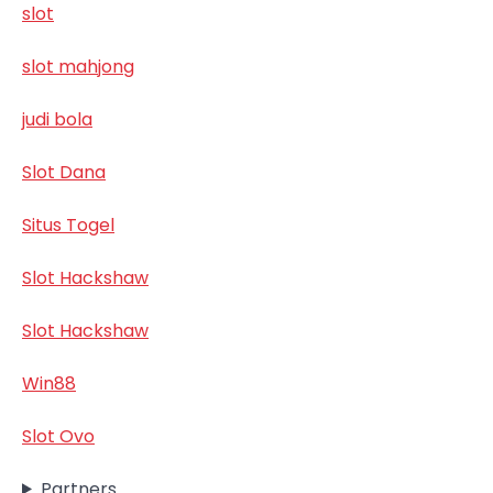
slot
slot mahjong
judi bola
Slot Dana
Situs Togel
Slot Hackshaw
Slot Hackshaw
Win88
Slot Ovo
Partners