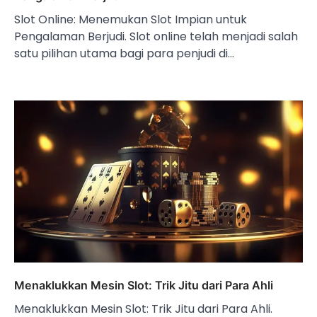
Slot Online: Menemukan Slot Impian untuk
Pengalaman Berjudi. Slot online telah menjadi salah
satu pilihan utama bagi para penjudi di…
Menaklukkan Mesin Slot: Trik Jitu dari Para Ahli
Menaklukkan Mesin Slot: Trik Jitu dari Para Ahli.