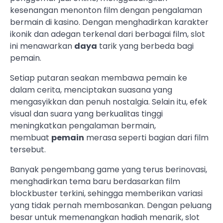
kesenangan menonton film dengan pengalaman
bermain di kasino. Dengan menghadirkan karakter
ikonik dan adegan terkenal dari berbagai film, slot
ini menawarkan
daya
tarik yang berbeda bagi
pemain.
Setiap putaran seakan membawa pemain ke
dalam cerita, menciptakan suasana yang
mengasyikkan dan penuh nostalgia. Selain itu, efek
visual dan suara yang berkualitas tinggi
meningkatkan pengalaman bermain,
membuat
pemain
merasa seperti bagian dari film
tersebut.
Banyak pengembang game yang terus berinovasi,
menghadirkan tema baru berdasarkan film
blockbuster terkini, sehingga memberikan variasi
yang tidak pernah membosankan. Dengan peluang
besar untuk memenangkan hadiah menarik, slot