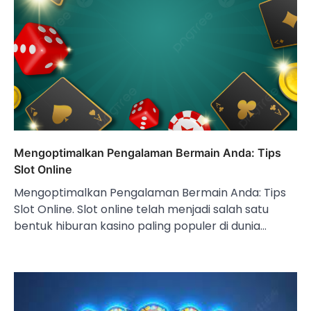
Mengoptimalkan Pengalaman Bermain Anda: Tips
Slot Online
Mengoptimalkan Pengalaman Bermain Anda: Tips
Slot Online. Slot online telah menjadi salah satu
bentuk hiburan kasino paling populer di dunia…