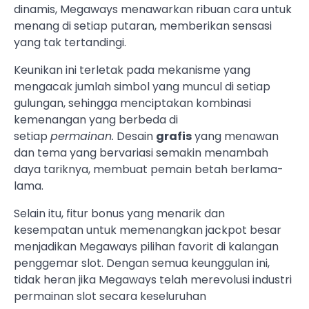
dinamis, Megaways menawarkan ribuan cara untuk
menang di setiap putaran, memberikan sensasi
yang tak tertandingi.
Keunikan ini terletak pada mekanisme yang
mengacak jumlah simbol yang muncul di setiap
gulungan, sehingga menciptakan kombinasi
kemenangan yang berbeda di
setiap
permainan.
Desain
grafis
yang menawan
dan tema yang bervariasi semakin menambah
daya tariknya, membuat pemain betah berlama-
lama.
Selain itu, fitur bonus yang menarik dan
kesempatan untuk memenangkan jackpot besar
menjadikan Megaways pilihan favorit di kalangan
penggemar slot. Dengan semua keunggulan ini,
tidak heran jika Megaways telah merevolusi industri
permainan slot secara keseluruhan