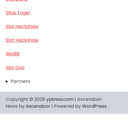
Situs Togel
Slot Hackshaw
Slot Hackshaw
Win88
Slot Ovo
Partners
Copyright © 2026
ypiowa.com
| Ascendoor
News by
Ascendoor
| Powered by
WordPress
.