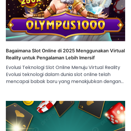
Bagaimana Slot Online di 2025 Menggunakan Virtual
Reality untuk Pengalaman Lebih Imersif
Evolusi Teknologi Slot Online Menuju Virtual Reality
Evolusi teknologi dalam dunia slot online telah
mencapai babak baru yang menakjubkan dengan…