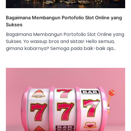
Bagaimana Membangun Portofolio Slot Online yang
Sukses
Bagaimana Membangun Portofolio Slot Online yang
Sukses. Yo wassup bros and sistas! Hello semua,
gimana kabarnya? Semoga pada baik-baik aja…