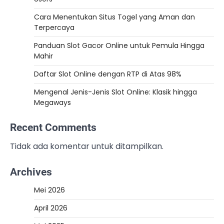
Cara Menentukan Situs Togel yang Aman dan
Terpercaya
Panduan Slot Gacor Online untuk Pemula Hingga
Mahir
Daftar Slot Online dengan RTP di Atas 98%
Mengenal Jenis-Jenis Slot Online: Klasik hingga
Megaways
Recent Comments
Tidak ada komentar untuk ditampilkan.
Archives
Mei 2026
April 2026