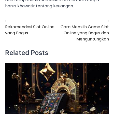
harus khawatir tentang keuangan.
⟵
⟶
Navigasi
Rekomendasi Slot Online
Cara Memilih Game Slot
pos
yang Bagus
Online yang Bagus dan
Menguntungkan
Related Posts