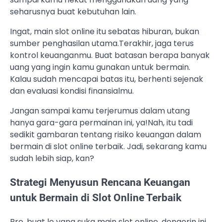
seharusnya buat kebutuhan lain.
Ingat, main slot online itu sebatas hiburan, bukan
sumber penghasilan utama.Terakhir, jaga terus
kontrol keuanganmu. Buat batasan berapa banyak
uang yang ingin kamu gunakan untuk bermain.
Kalau sudah mencapai batas itu, berhenti sejenak
dan evaluasi kondisi finansialmu.
Jangan sampai kamu terjerumus dalam utang
hanya gara-gara permainan ini, ya!Nah, itu tadi
sedikit gambaran tentang risiko keuangan dalam
bermain di slot online terbaik. Jadi, sekarang kamu
sudah lebih siap, kan?
Strategi Menyusun Rencana Keuangan
untuk Bermain di Slot Online Terbaik
Bro, buat lo yang suka main slot online, dengerin ini