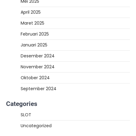
Mei 2025
April 2025
Maret 2025
Februari 2025
Januari 2025
Desember 2024
November 2024
Oktober 2024
September 2024
Categories
SLOT
Uncategorized