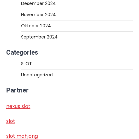
Desember 2024
November 2024
Oktober 2024
September 2024
Categories
SLOT
Uncategorized
Partner
nexus slot
slot
slot mahjong