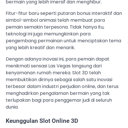
bermain yang lebih imersif dan menghibur.
Fitur-fitur baru seperti putaran bonus interaktif dan
simbol-simbol animasi telah membuat para
pemain semakin terpesona. Tidak hanya itu,
teknologi ini juga memungkinkan para
pengembang permainan untuk menciptakan tema
yang lebih kreatif dan menarik.
Dengan adanya inovasi ini, para pemain dapat
menikmati sensasi Las Vegas langsung dari
kenyamanan rumah mereka. Slot 3D telah
membuktikan dirinya sebagai salah satu inovasi
terbesar dalam industri perjudian online, dan terus
menghadirkan pengalaman bermain yang tak
terlupakan bagi para penggemar judi di seluruh
dunia.
Keunggulan Slot Online 3D