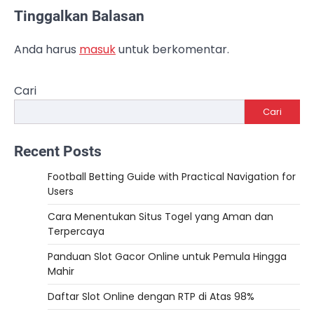
Tinggalkan Balasan
Anda harus
masuk
untuk berkomentar.
Cari
Cari
Recent Posts
Football Betting Guide with Practical Navigation for
Users
Cara Menentukan Situs Togel yang Aman dan
Terpercaya
Panduan Slot Gacor Online untuk Pemula Hingga
Mahir
Daftar Slot Online dengan RTP di Atas 98%