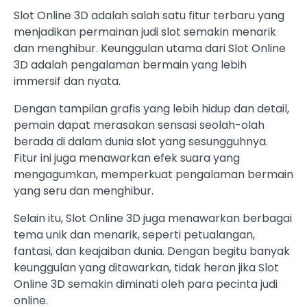
Slot Online 3D adalah salah satu fitur terbaru yang
menjadikan permainan judi slot semakin menarik
dan menghibur. Keunggulan utama dari Slot Online
3D adalah pengalaman bermain yang lebih
immersif dan nyata.
Dengan tampilan grafis yang lebih hidup dan detail,
pemain dapat merasakan sensasi seolah-olah
berada di dalam dunia slot yang sesungguhnya.
Fitur ini juga menawarkan efek suara yang
mengagumkan, memperkuat pengalaman bermain
yang seru dan menghibur.
Selain itu, Slot Online 3D juga menawarkan berbagai
tema unik dan menarik, seperti petualangan,
fantasi, dan keajaiban dunia. Dengan begitu banyak
keunggulan yang ditawarkan, tidak heran jika Slot
Online 3D semakin diminati oleh para pecinta judi
online.