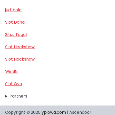
judi bola
Slot Dana
Situs Togel
Slot Hackshaw
Slot Hackshaw
Win88
Slot Ovo
Partners
Copyright © 2026
ypiowa.com
| Ascendoor