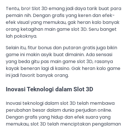
Tentu, bro! Slot 3D emang jadi daya tarik buat para
pemain nih. Dengan grafis yang keren dan efek-
efek visual yang memukau, gak heran kalo banyak
orang ketagihan main game slot 3D. Seru banget
lah pokoknya.
Selain itu, fitur bonus dan putaran gratis juga bikin
game ini makin asyik buat dimainin. Ada sensasi
yang beda gitu pas main game slot 3D, rasanya
kayak beneran lagi di kasino. Gak heran kalo game
ini jadi favorit banyak orang.
Inovasi Teknologi dalam Slot 3D
Inovasi teknologi dalam slot 3D telah membawa
perubahan besar dalam dunia perjudian online.
Dengan grafis yang hidup dan efek suara yang
memukau, slot 3D telah menciptakan pengalaman