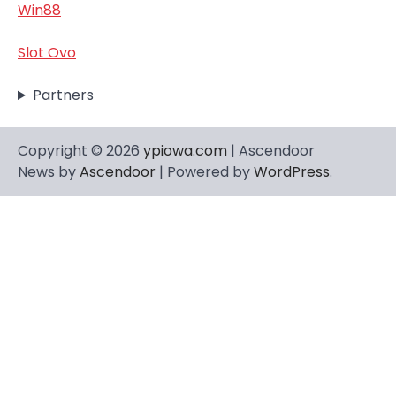
Win88
Slot Ovo
Partners
Copyright © 2026
ypiowa.com
| Ascendoor
News by
Ascendoor
| Powered by
WordPress
.