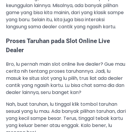
keunggulan lainnya. Misalnya, ada banyak pilihan
game yang bisa kita mainin, dari yang klasik sampe
yang baru. Selain itu, kita juga bisa interaksi
langsung sama dealer cantik yang ngasih kartu.
Proses Taruhan pada Slot Online Live
Dealer
Bro, lu pernah main slot online live dealer? Gue mau
cerita nih tentang proses taruhannya. Jadi, lu
masuk ke situs slot yang lu pilih, trus liat ada dealer
cantik yang ngasih kartu. Lu bisa chat sama dia dan
dealer lainnya, seru banget kan?
Nah, buat taruhan, lu tinggal klik tombol taruhan
sesuai yang lu mau. Ada banyak pilihan taruhan, dari
yang kecil sampe besar. Terus, tinggal tebak kartu
yang keluar bener atau enggak. Kalo bener, lu