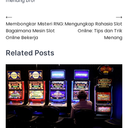
menang bro!
⟵
⟶
Navigasi
Membongkar Misteri RNG:
Mengungkap Rahasia Slot
pos
Bagaimana Mesin Slot
Online: Tips dan Trik
Online Bekerja
Menang
Related Posts