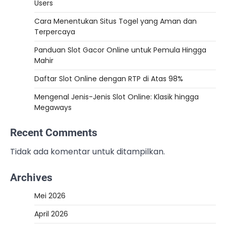
Users
Cara Menentukan Situs Togel yang Aman dan
Terpercaya
Panduan Slot Gacor Online untuk Pemula Hingga
Mahir
Daftar Slot Online dengan RTP di Atas 98%
Mengenal Jenis-Jenis Slot Online: Klasik hingga
Megaways
Recent Comments
Tidak ada komentar untuk ditampilkan.
Archives
Mei 2026
April 2026