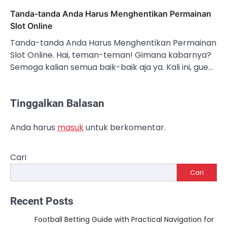
Tanda-tanda Anda Harus Menghentikan Permainan
Slot Online
Tanda-tanda Anda Harus Menghentikan Permainan
Slot Online. Hai, teman-teman! Gimana kabarnya?
Semoga kalian semua baik-baik aja ya. Kali ini, gue…
Tinggalkan Balasan
Anda harus
masuk
untuk berkomentar.
Cari
Cari
Recent Posts
Football Betting Guide with Practical Navigation for