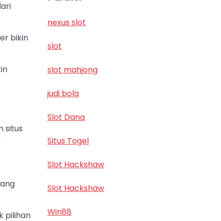
ari
nexus slot
er bikin
slot
in
slot mahjong
judi bola
Slot Dana
 situs
n
Situs Togel
Slot Hackshaw
yang
Slot Hackshaw
Win88
 pilihan