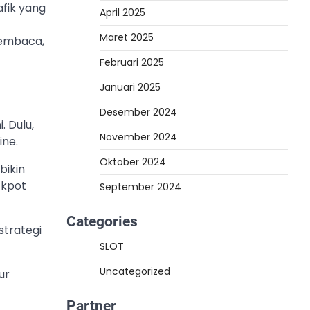
afik yang
April 2025
Maret 2025
membaca,
Februari 2025
Januari 2025
Desember 2024
. Dulu,
November 2024
ine.
Oktober 2024
bikin
ckpot
September 2024
Categories
strategi
SLOT
Uncategorized
ur
Partner