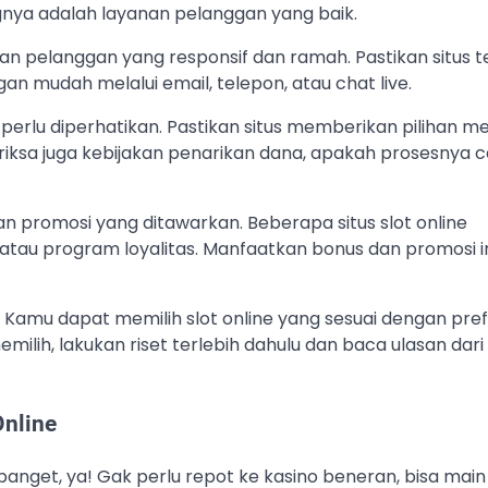
nya adalah layanan pelanggan yang baik.
an pelanggan yang responsif dan ramah. Pastikan situs t
an mudah melalui email, telepon, atau chat live.
perlu diperhatikan. Pastikan situs memberikan pilihan m
sa juga kebijakan penarikan dana, apakah prosesnya 
n promosi yang ditawarkan. Beberapa situs slot online
tau program loyalitas. Manfaatkan bonus dan promosi in
 Kamu dapat memilih slot online yang sesuai dengan pref
lih, lakukan riset terlebih dahulu dan baca ulasan dar
Online
k banget, ya! Gak perlu repot ke kasino beneran, bisa mai