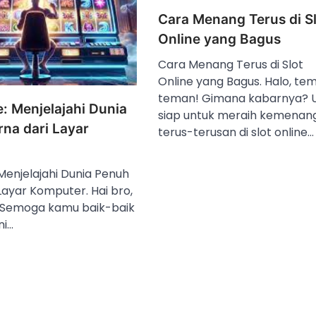
Cara Menang Terus di S
Online yang Bagus
Cara Menang Terus di Slot
Online yang Bagus. Halo, te
teman! Gimana kabarnya? 
e: Menjelajahi Dunia
siap untuk meraih kemenan
na dari Layar
terus-terusan di slot online…
 Menjelajahi Dunia Penuh
Layar Komputer. Hai bro,
 Semoga kamu baik-baik
ni…