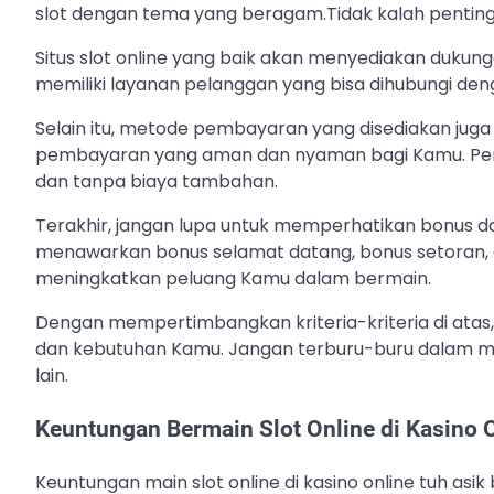
slot dengan tema yang beragam.Tidak kalah penting
Situs slot online yang baik akan menyediakan dukung
memiliki layanan pelanggan yang bisa dihubungi deng
Selain itu, metode pembayaran yang disediakan juga 
pembayaran yang aman dan nyaman bagi Kamu. Perik
dan tanpa biaya tambahan.
Terakhir, jangan lupa untuk memperhatikan bonus da
menawarkan bonus selamat datang, bonus setoran, a
meningkatkan peluang Kamu dalam bermain.
Dengan mempertimbangkan kriteria-kriteria di atas,
dan kebutuhan Kamu. Jangan terburu-buru dalam memi
lain.
Keuntungan Bermain Slot Online di Kasino 
Keuntungan main slot online di kasino online tuh asi