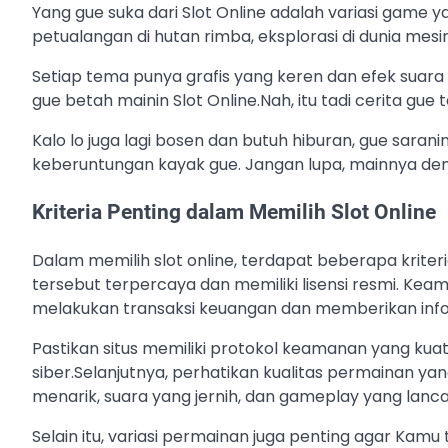
Yang gue suka dari Slot Online adalah variasi game ya
petualangan di hutan rimba, eksplorasi di dunia mesi
Setiap tema punya grafis yang keren dan efek suara 
gue betah mainin Slot Online.Nah, itu tadi cerita gue
Kalo lo juga lagi bosen dan butuh hiburan, gue saranin
keberuntungan kayak gue. Jangan lupa, mainnya den
Kriteria Penting dalam Memilih Slot Online
Dalam memilih slot online, terdapat beberapa kriter
tersebut terpercaya dan memiliki lisensi resmi. Ke
melakukan transaksi keuangan dan memberikan infor
Pastikan situs memiliki protokol keamanan yang kuat
siber.Selanjutnya, perhatikan kualitas permainan yang
menarik, suara yang jernih, dan gameplay yang lanca
Selain itu, variasi permainan juga penting agar Kamu