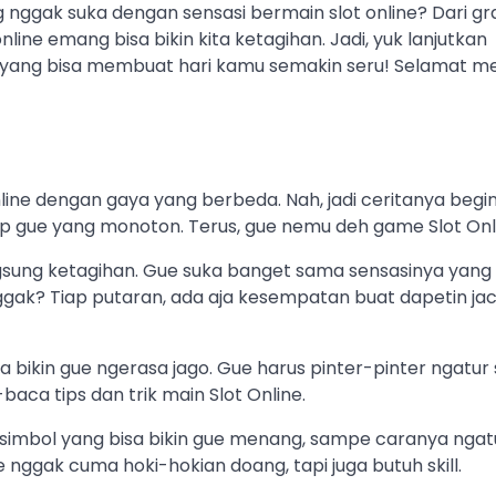
ng nggak suka dengan sensasi bermain slot online? Dari gr
ne emang bisa bikin kita ketagihan. Jadi, yuk lanjutkan
ik yang bisa membuat hari kamu semakin seru! Selamat 
ine dengan gaya yang berbeda. Nah, jadi ceritanya begini
up gue yang monoton. Terus, gue nemu deh game Slot Onl
angsung ketagihan. Gue suka banget sama sensasinya yang 
ggak? Tiap putaran, ada aja kesempatan buat dapetin ja
sa bikin gue ngerasa jago. Gue harus pinter-pinter ngatur 
aca tips dan trik main Slot Online.
si simbol yang bisa bikin gue menang, sampe caranya ngat
e nggak cuma hoki-hokian doang, tapi juga butuh skill.